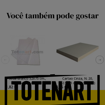
Você também pode gostar
Seda Branco 52x75 cm.,
Cartao Cinza, N. 20,
mao 25 uds
52.5x75 cm. (2.50 mm)
1,82 €
3,95 €