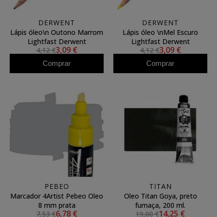
DERWENT
DERWENT
Lápis óleo\n Outono Marrom
Lápis óleo \nMel Escuro
Lightfast Derwent
Lightfast Derwent
3,09 €
3,09 €
4,12 €
4,12 €
Comprar
Comprar
PEBEO
TITAN
Marcador 4Artist Pebeo Oleo
Oleo Titan Goya, preto
8 mm prata
fumaça, 200 ml.
6,78 €
14,25 €
7,53 €
19,00 €