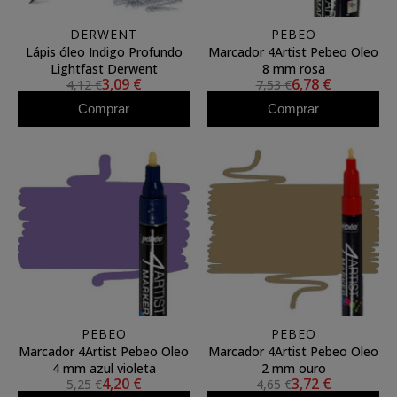
DERWENT
PEBEO
Lápis óleo Indigo Profundo
Marcador 4Artist Pebeo Oleo
Lightfast Derwent
8 mm rosa
3,09 €
6,78 €
4,12 €
7,53 €
Comprar
Comprar
PEBEO
PEBEO
Marcador 4Artist Pebeo Oleo
Marcador 4Artist Pebeo Oleo
4 mm azul violeta
2 mm ouro
4,20 €
3,72 €
5,25 €
4,65 €