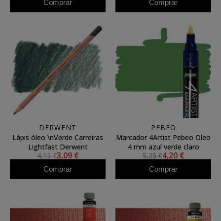
Comprar
Comprar
DERWENT
PEBEO
Lápis óleo \nVerde Carreiras
Marcador 4Artist Pebeo Oleo
Lightfast Derwent
4 mm azul verde claro
3,09 €
4,20 €
4,12 €
5,25 €
Comprar
Comprar