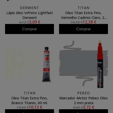
DERWENT
TITAN
Lápis óleo \nPreto Lightfast
Oleo Titan Extra Fino,
Derwent
Vermelho Cadmio Claro, 20
3,09 €
12,38 €
4,12 €
16,50 €
ml.
Comprar
Comprar
TITAN
PEBEO
Oleo Titan Extra Fino,
Marcador 4Artist Pebeo Oleo
Branco Titanio, 60 ml.
2 mm prata
10,13 €
3,72 €
13,50 €
4,65 €