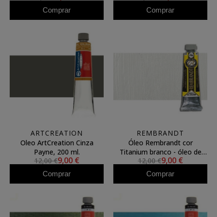
Comprar
Comprar
ARTCREATION
REMBRANDT
Oleo ArtCreation Cinza
Óleo Rembrandt cor
Payne, 200 ml.
Titanium branco - óleo de
9,00 €
9,00 €
12,00 €
12,00 €
cártamo (40 ml.) 105
Comprar
Comprar