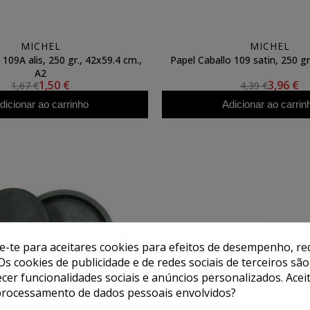
MICHEL
MICHEL
 109A alis, 250 gr., 42x59.4 cm.,
Papel Caballo 109 satin, 250 g
A2
1,50 €
3,96 €
1,67 €
4,39 €
dicionar ao carrinho
Adicionar ao carrin
de-te para aceitares cookies para efeitos de desempenho, red
Os cookies de publicidade e de redes sociais de terceiros são
ecer funcionalidades sociais e anúncios personalizados. Acei
processamento de dados pessoais envolvidos?