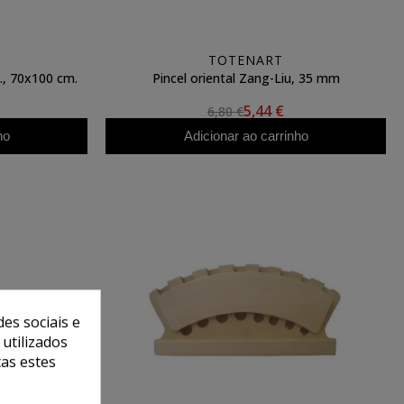
TOTENART
r., 70x100 cm.
Pincel oriental Zang-Liu, 35 mm
5,44 €
6,80 €
ho
Adicionar ao carrinho
es sociais e
 utilizados
tas estes