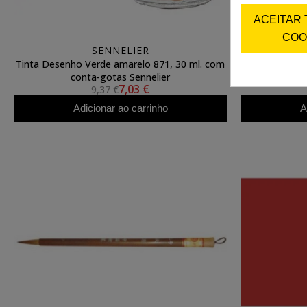
ACEITAR
COO
SENNELIER
Tinta Desenho Verde amarelo 871, 30 ml. com
Tinta da Chi
conta-gotas Sennelier
7,03 €
9,37 €
Adicionar ao carrinho
A