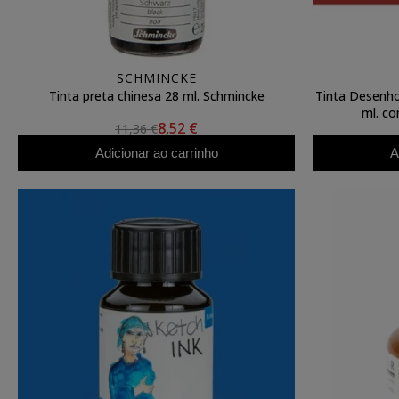
SCHMINCKE
Tinta preta chinesa 28 ml. Schmincke
Tinta Desenh
ml. co
8,52 €
11,36 €
Adicionar ao carrinho
A