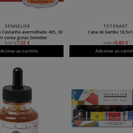
SENNELIER
TOTENART
o Castanho avermelhado 405, 30
Cana de bambu 18,5x1
m conta-gotas Sennelier
7,03 €
0,80 €
9,37 €
1,00 €
dicionar ao carrinho
Adicionar ao carrin