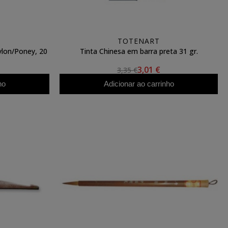
TOTENART
Nylon/Poney, 20
Tinta Chinesa em barra preta 31 gr.
3,01 €
3,35 €
ho
Adicionar ao carrinho