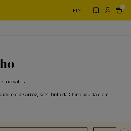
0
PT
nho
 e formatos.
mi-e e de arroz, sets, tinta da China líquida e em