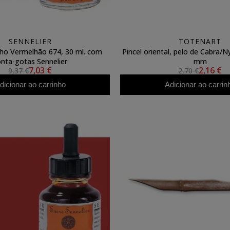
SENNELIER
TOTENART
ho Vermelhão 674, 30 ml. com
Pincel oriental, pelo de Cabra/
nta-gotas Sennelier
mm
7,03 €
2,16 €
9,37 €
2,70 €
dicionar ao carrinho
Adicionar ao carrin