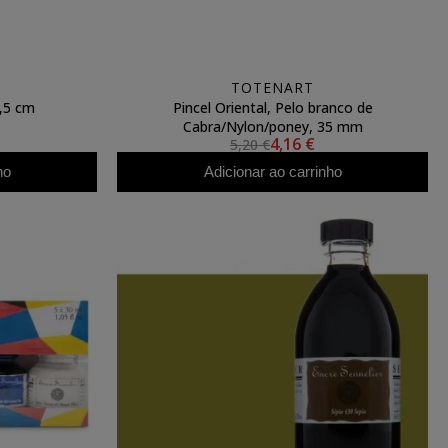
TOTENART
,5 cm
Pincel Oriental, Pelo branco de
Cabra/Nylon/poney, 35 mm
4,16 €
5,20 €
ho
Adicionar ao carrinho