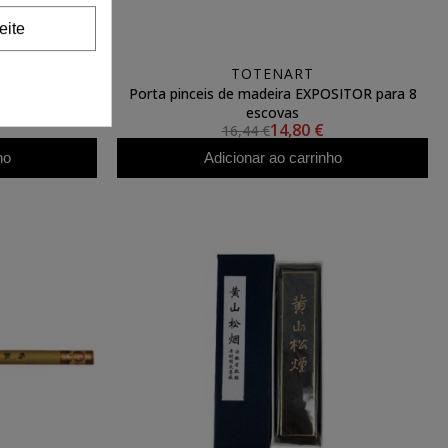
eite
TOTENART
anco de
Porta pinceis de madeira EXPOSITOR para 8
5 mm.
escovas
14,80 €
16,44 €
ho
Adicionar ao carrinho