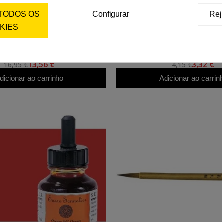
 TODOS OS
Configurar
Rej
KIES
TOTENART
TOTENART
na pedra barra redonda, 15 cm.
Pincel Oriental, pelo br
Cabra/Nylon/Poney, 2
13,56 €
3,32 €
16,95 €
4,15 €
dicionar ao carrinho
Adicionar ao carrin