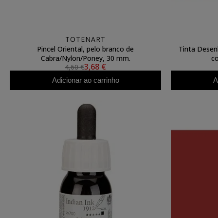
TOTENART
Pincel Oriental, pelo branco de
Tinta Desen
Cabra/Nylon/Poney, 30 mm.
co
3,68 €
4,60 €
Adicionar ao carrinho
A