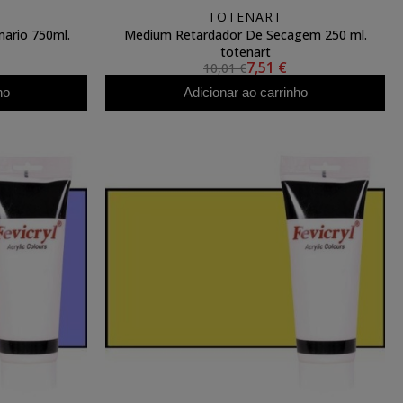
TOTENART
mario 750ml.
Medium Retardador De Secagem 250 ml.
totenart
7,51 €
10,01 €
ho
Adicionar ao carrinho