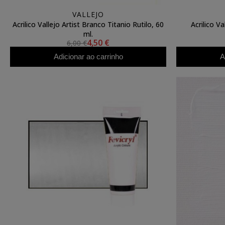
VALLEJO
Acrilico Vallejo Artist Branco Titanio Rutilo, 60
Acrilico Va
ml.
4,50 €
6,00 €
Adicionar ao carrinho
A