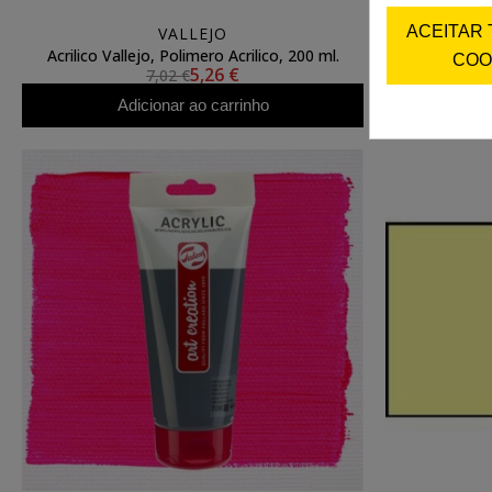
ACEITAR
VALLEJO
Acrilico Vallejo, Polimero Acrilico, 200 ml.
Acrili
COO
5,26 €
7,02 €
Adicionar ao carrinho
A