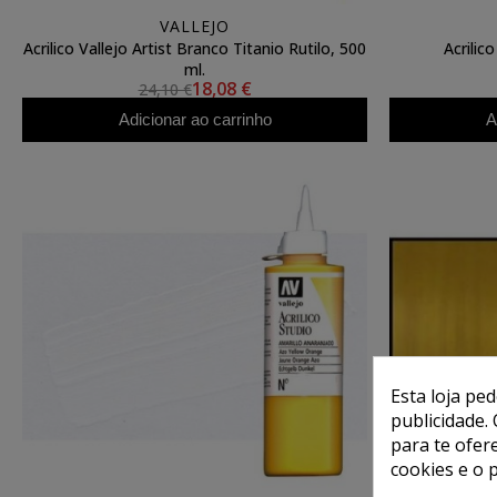
VALLEJO
Acrilico Vallejo Artist Branco Titanio Rutilo, 500
Acrilic
ml.
18,08 €
24,10 €
Adicionar ao carrinho
A
Esta loja pe
publicidade. 
para te ofer
cookies e o 