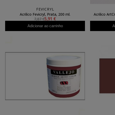
FEVICRYL
Acrilico Fevicryl, Prata, 200 ml.
Acrilico Art
5,91 €
7,87 €
Adicionar ao carrinho
A