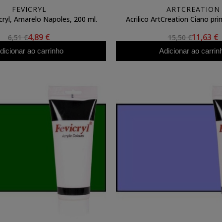
FEVICRYL
ARTCREATION
icryl, Amarelo Napoles, 200 ml.
Acrilico ArtCreation Ciano pri
4,89 €
11,63 €
6,51 €
15,50 €
dicionar ao carrinho
Adicionar ao carrin