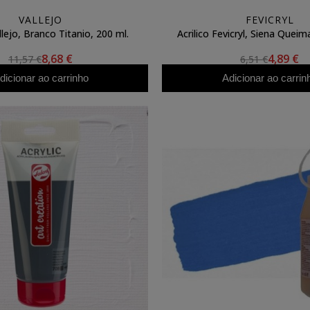
VALLEJO
FEVICRYL
llejo, Branco Titanio, 200 ml.
Acrilico Fevicryl, Siena Queim
8,68 €
4,89 €
11,57 €
6,51 €
dicionar ao carrinho
Adicionar ao carrin