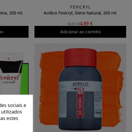
FEVICRYL
nina, 200 ml.
Acrilico Fevicryl, Siena Natural, 200 ml.
4,89 €
6,51 €
ho
Adicionar ao carrinho
es sociais e
 utilizados
tas estes