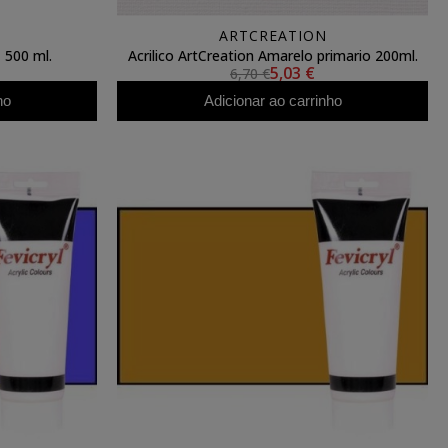
ARTCREATION
, 500 ml.
Acrilico ArtCreation Amarelo primario 200ml.
5,03 €
6,70 €
ho
Adicionar ao carrinho