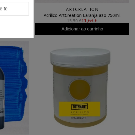
eite
ARTCREATION
io, 200 ml.
Acrilico ArtCreation Laranja azo 750ml.
11,63 €
15,50 €
ho
Adicionar ao carrinho