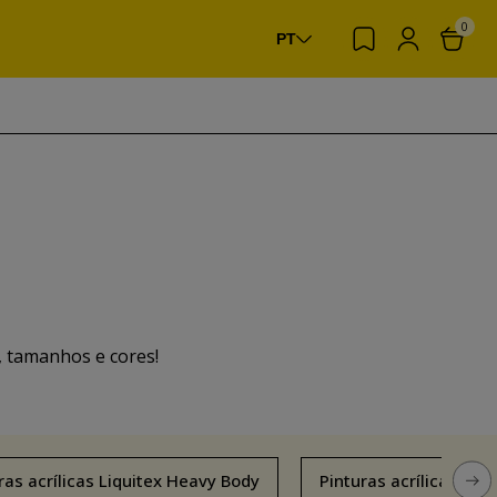
0
PT
, tamanhos e cores!
ras acrílicas Liquitex Heavy Body
Pinturas acrílicas Am