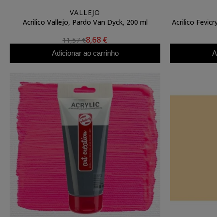
VALLEJO
Acrilico Vallejo, Pardo Van Dyck, 200 ml
Acrilico Fevic
8,68 €
11,57 €
Adicionar ao carrinho
A