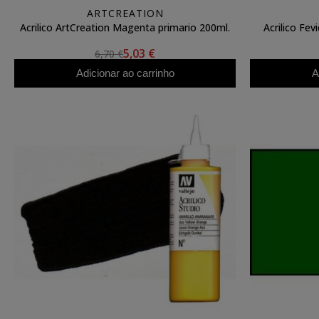
ARTCREATION
Acrilico ArtCreation Magenta primario 200ml.
Acrilico Fev
5,03 €
6,70 €
Adicionar ao carrinho
A