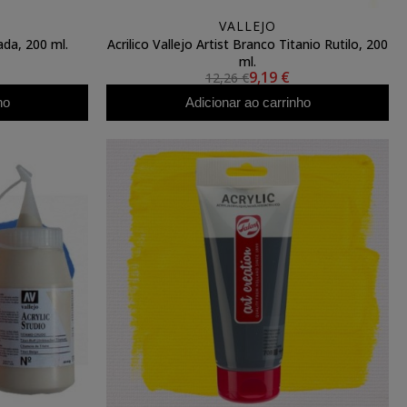
VALLEJO
ada, 200 ml.
Acrilico Vallejo Artist Branco Titanio Rutilo, 200
ml.
9,19 €
12,26 €
ho
Adicionar ao carrinho