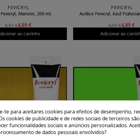
FEVICRYL
FEVICRYL
o Fevicryl, Maroon, 200 ml.
Acrilico Fevicryl, Azul Ftalocia
4,89 €
4,89 €
6,51 €
6,51 €
dicionar ao carrinho
Adicionar ao carrin
de-te para aceitares cookies para efeitos de desempenho, red
Os cookies de publicidade e de redes sociais de terceiros são
ecer funcionalidades sociais e anúncios personalizados. Acei
processamento de dados pessoais envolvidos?