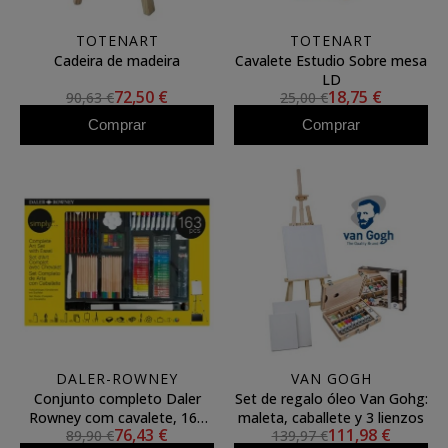
TOTENART
TOTENART
Cadeira de madeira
Cavalete Estudio Sobre mesa
LD
72,50 €
18,75 €
90,63 €
25,00 €
Comprar
Comprar
DALER-ROWNEY
VAN GOGH
Conjunto completo Daler
Set de regalo óleo Van Gohg:
Rowney com cavalete, 163
maleta, caballete y 3 lienzos
76,43 €
111,98 €
89,90 €
139,97 €
peças