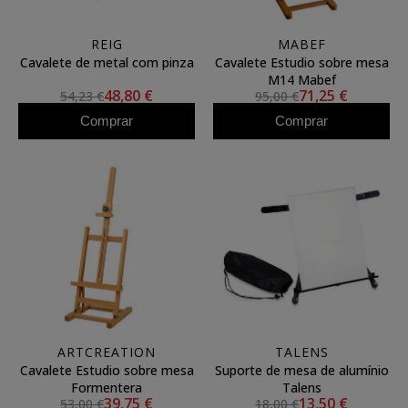
REIG
MABEF
Cavalete de metal com pinza
Cavalete Estudio sobre mesa
M14 Mabef
48,80 €
71,25 €
54,23 €
95,00 €
Comprar
Comprar
ARTCREATION
TALENS
Cavalete Estudio sobre mesa
Suporte de mesa de alumínio
Formentera
Talens
39,75 €
13,50 €
53,00 €
18,00 €