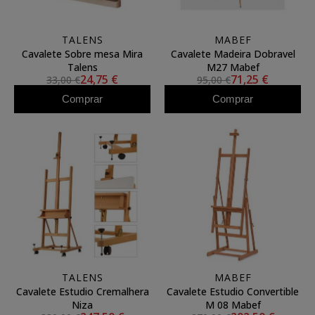
TALENS
MABEF
Cavalete Sobre mesa Mira
Cavalete Madeira Dobravel
Talens
M27 Mabef
24,75 €
71,25 €
33,00 €
95,00 €
Comprar
Comprar
TALENS
MABEF
Cavalete Estudio Cremalhera
Cavalete Estudio Convertible
Niza
M 08 Mabef