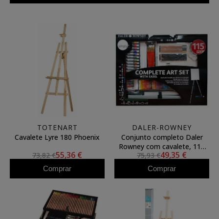
TOTENART
DALER-ROWNEY
Cavalete Lyre 180 Phoenix
Conjunto completo Daler
Rowney com cavalete, 115
55,36 €
49,35 €
73,82 €
75,93 €
peças
Comprar
Comprar