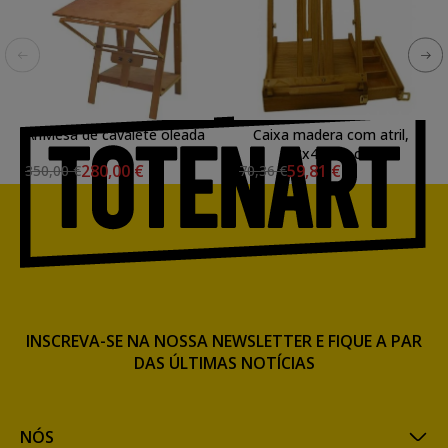
\nMesa de cavalete oleada
Caixa madera com atril,
38x40x10 cm.
280,00 €
59,81 €
350,00 €
70,36 €
INSCREVA-SE NA NOSSA NEWSLETTER E FIQUE A PAR
DAS ÚLTIMAS NOTÍCIAS
NÓS