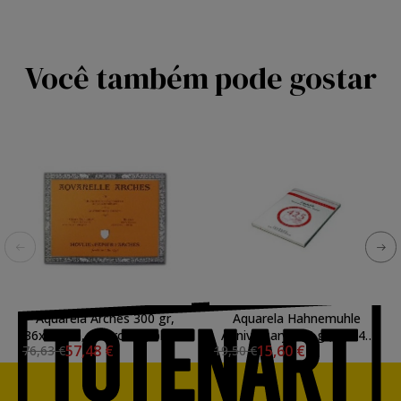
Você também pode gostar
Aquarela Arches 300 gr,
Aquarela Hahnemuhle
36x51 cm, G. Grosso, bloco
Anniversary 425 gr, 30x40
57,48 €
15,60 €
76,63 €
19,50 €
20 f.
cm, 15 f