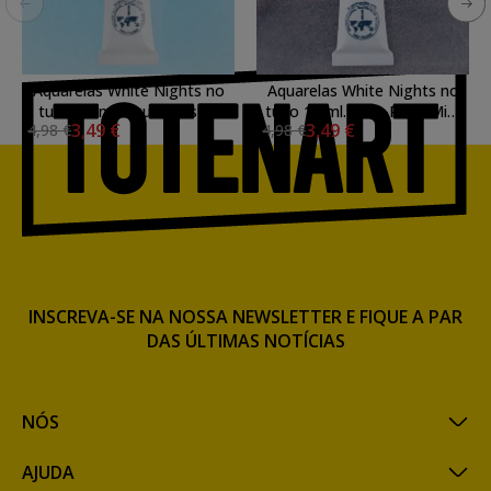
Aquarelas White Nights no
Aquarelas White Nights no
tubo 10 ml. Azul Celestial
tubo 10 ml. Grey-Rose Mist
3,49 €
3,49 €
4,98 €
4,98 €
512
832
INSCREVA-SE NA NOSSA NEWSLETTER E FIQUE A PAR
DAS ÚLTIMAS NOTÍCIAS
NÓS
AJUDA