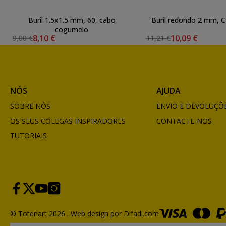
Buril 1.5x1.5 mm, 60, cabo
Buril redondo 2 mm, 
cogumelo
8,10 €
10,09 €
9,00 €
11,21 €
NÓS
AJUDA
SOBRE NÓS
ENVIO E DEVOLUÇÕ
OS SEUS COLEGAS INSPIRADORES
CONTACTE-NOS
TUTORIAIS
© Totenart 2026 .
Web design por Difadi.com