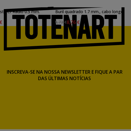
esta C/ Radio 0.5 mm.
Buril quadrado 1.7 mm., cabo longo
 €
8,76 €
9,73 €
INSCREVA-SE NA NOSSA NEWSLETTER E FIQUE A PAR
DAS ÚLTIMAS NOTÍCIAS