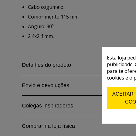
Cabo cogumelo.
Comprimento 115 mm.
Angulo: 30º
2.4x2.4 mm.
Esta loja pe
publicidade. 
Detalhes do produto
para te ofer
cookies e o 
Envio e devoluções
ACEITAR
COO
Colegas inspiradores
Comprar na loja física