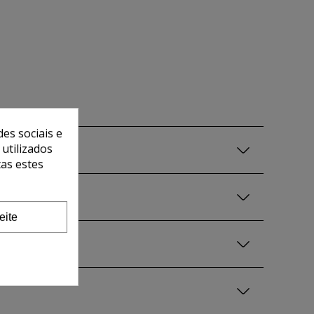
es sociais e
 utilizados
tas estes
eite