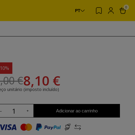
0
PT
-10%
8,10 €
,00 €
eço unitário (imposto incluído)
Adicionar ao carrinho