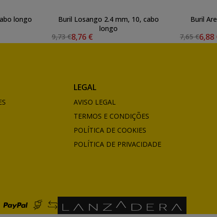
Cabo longo
Buril Losango 2.4 mm, 10, cabo
Buril Ar
longo
8,76 €
6,88
9,73 €
7,65 €
LEGAL
ES
AVISO LEGAL
TERMOS E CONDIÇÕES
POLÍTICA DE COOKIES
POLÍTICA DE PRIVACIDADE