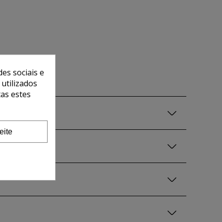
es sociais e
 utilizados
tas estes
eite