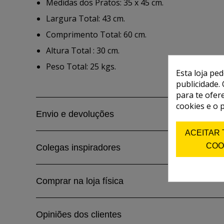
Medidas dos Pratos: 35 x 45 cm.
Largura Total: 43 cm.
Comprimento Total: 60 cm.
Altura Total : 30 cm.
Peso Total: 25 kgs.
Esta loja pe
publicidade. 
para te ofer
cookies e o 
Envio e devoluções
ACEITAR
COO
Colegas inspiradores
Comprar na loja física
Opiniões dos clientes