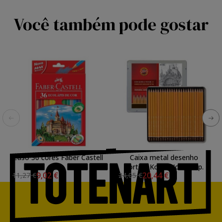
Você também pode gostar
Caso 36 cores Faber Castell
Caixa metal desenho
sortida Koh-I-Noor 24 p.
9,02 €
20,44 €
11,27 €
24,05 €