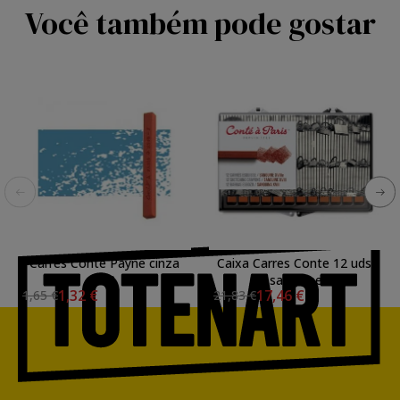
Você também pode gostar
Carres Conte Payne cinza
Caixa Carres Conte 12 uds.
053
sanguine
1,32 €
17,46 €
1,65 €
21,83 €