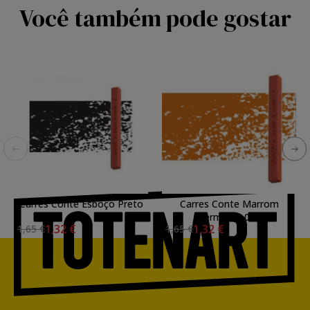
Você também pode gostar
Carres Conte Esboço Preto
Carres Conte Marrom
B
Vermelho 007
1,32 €
1,32 €
1,65 €
1,65 €