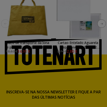
Saco de transporte da lona
Cartao Entelado Aguarela -
e pastas com bolso (81x68
Prep. Universal, 5F 35X27
14,91 €
2,80 €
18,63 €
3,74 €
cm)
cm.
INSCREVA-SE NA NOSSA NEWSLETTER E FIQUE A PAR
DAS ÚLTIMAS NOTÍCIAS