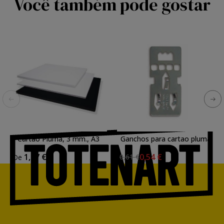
Você também pode gostar
Cartao Pluma, 3 mm., A3
Ganchos para cartao pluma
1,87 €
0,54 €
0,61 €
De