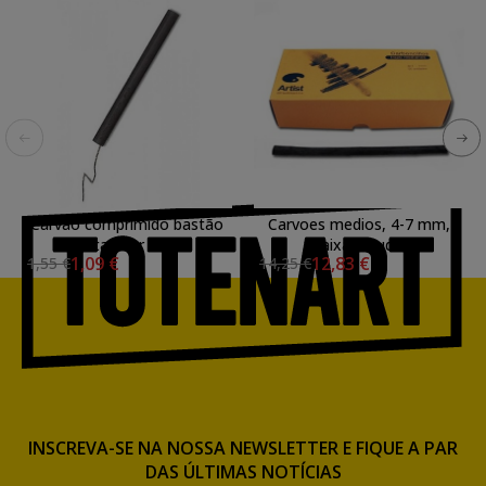
Carvão comprimido bastão
Carvoes medios, 4-7 mm,
Cretacolor Meio
caixa 50 uds.
1,09 €
12,83 €
1,55 €
14,25 €
INSCREVA-SE NA NOSSA NEWSLETTER E FIQUE A PAR
DAS ÚLTIMAS NOTÍCIAS