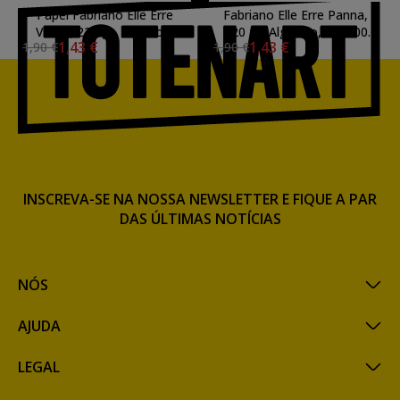
Papel Fabriano Elle Erre
Fabriano Elle Erre Panna,
Verde, 220 gr, Algodon,
220 gr, Algodao, 70x100
1,43 €
1,43 €
1,90 €
1,90 €
70x100 cm.
cm.
INSCREVA-SE NA NOSSA NEWSLETTER E FIQUE A PAR
DAS ÚLTIMAS NOTÍCIAS
NÓS
AJUDA
LEGAL