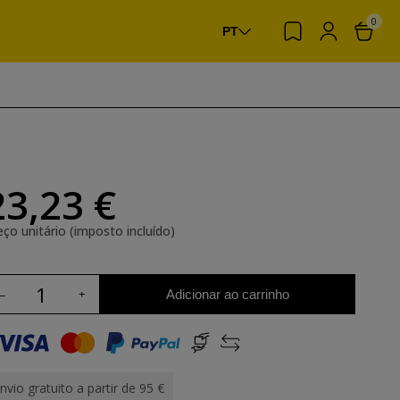
0
PT
23,23 €
eço unitário (imposto incluído)
Adicionar ao carrinho
nvio gratuito a partir de 95 €