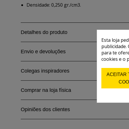
Densidade: 0,250 gr./cm3.
Detalhes do produto
Esta loja pe
publicidade. 
Envio e devoluções
para te ofer
cookies e o 
Colegas inspiradores
ACEITAR
COO
Comprar na loja física
Opiniões dos clientes