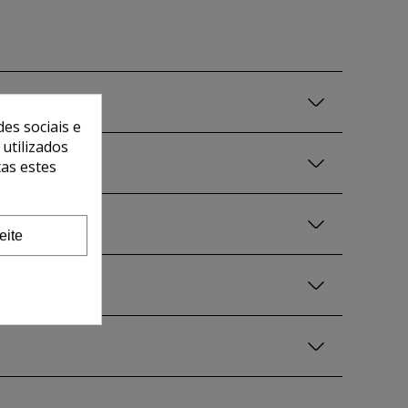
es sociais e
 utilizados
tas estes
eite