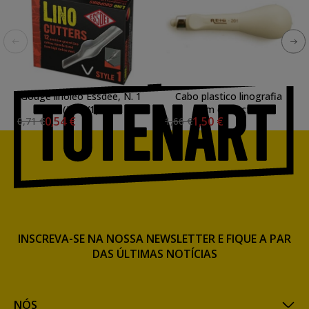
Gouge linóleo Essdee, N. 1
Cabo plastico linografia
(L-12/1)
com extractor.
0,54 €
1,50 €
0,71 €
1,66 €
INSCREVA-SE NA NOSSA NEWSLETTER E FIQUE A PAR
DAS ÚLTIMAS NOTÍCIAS
NÓS