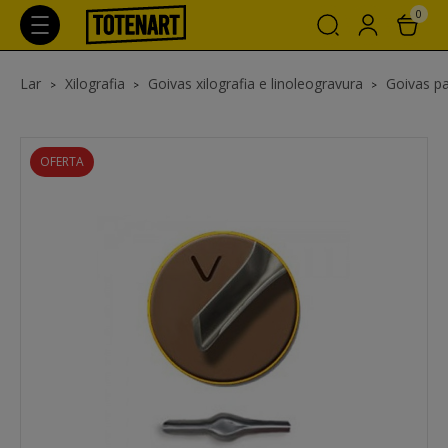
0
Lar
Xilografia
Goivas xilografia e linoleogravura
Goivas pa
OFERTA