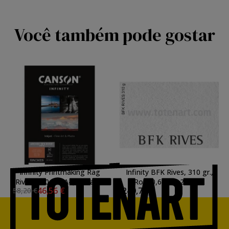
Você também pode gostar
Infinity Printmaking Rag
Infinity BFK Rives, 310 gr.,
Rives, 310 gr., A4, caixa 25
Rolo 0,61x15,24 mts.
46,56 €
240,79 €
58,20 €
uds.