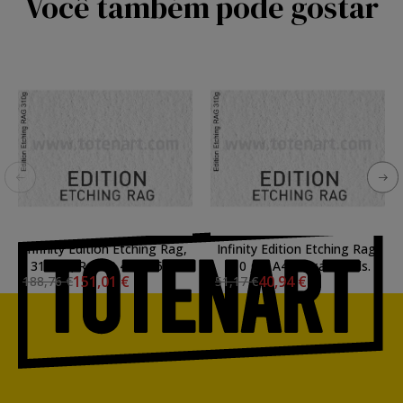
Você também pode gostar
Infinity Edition Etching Rag,
Infinity Edition Etching Rag,
310 gr., Rolo 0,432x15,24
310 gr., A4, caixa 25 uds.
151,01 €
40,94 €
188,76 €
51,17 €
mts.