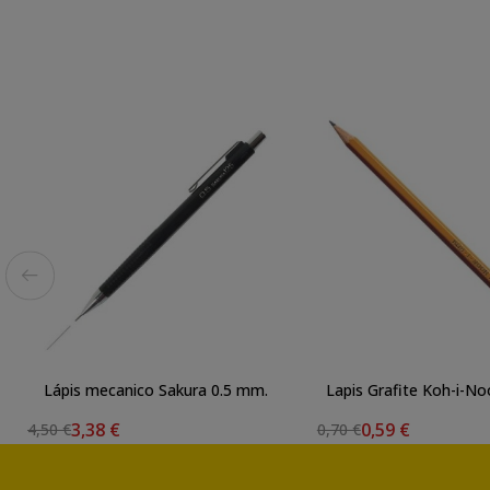
Lápis mecanico Sakura 0.5 mm.
Lapis Grafite Koh-i-N
3,38 €
0,59 €
4,50 €
0,70 €