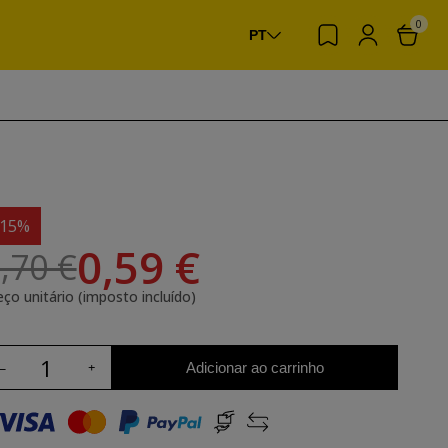
0
PT
-15%
0,59 €
,70 €
eço unitário (imposto incluído)
Adicionar ao carrinho