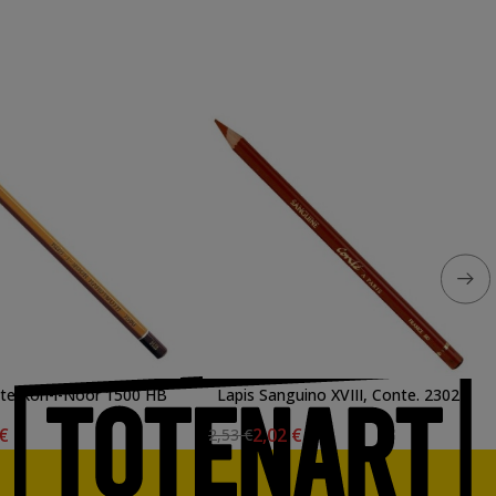
ite Koh-i-Noor 1500 HB
Lapis Sanguino XVIII, Conte. 2302
 €
2,02 €
2,53 €