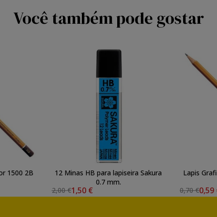
Você também pode gostar
oor 1500 2B
12 Minas HB para lapiseira Sakura
Lapis Graf
0.7 mm.
1,50 €
0,59
2,00 €
0,70 €