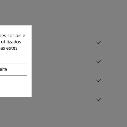
es sociais e
 utilizados
tas estes
eite