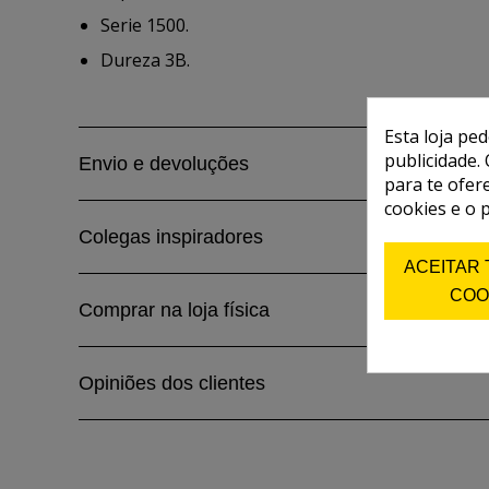
Serie 1500.
Dureza 3B.
Esta loja pe
publicidade. 
Envio e devoluções
para te ofer
cookies e o 
Colegas inspiradores
ACEITAR
COO
Comprar na loja física
Opiniões dos clientes