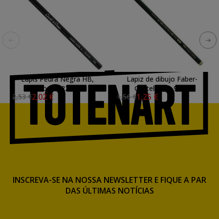
Lapis Pedra Negra HB,
Lapiz de dibujo Faber-
Conte. 2272
Castell H, s. 9000
2,02 €
1,25 €
2,53 €
1,56 €
INSCREVA-SE NA NOSSA NEWSLETTER E FIQUE A PAR
DAS ÚLTIMAS NOTÍCIAS