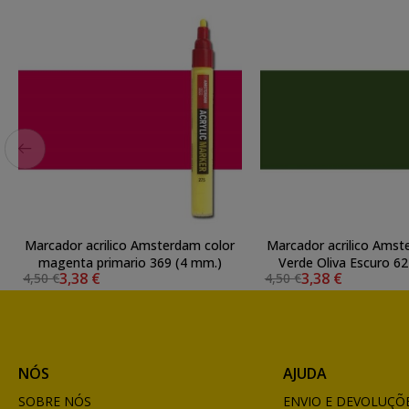
Marcador acrilico Amsterdam color
Marcador acrilico Amst
magenta primario 369 (4 mm.)
Verde Oliva Escuro 6
3,38 €
3,38 €
4,50 €
4,50 €
NÓS
AJUDA
SOBRE NÓS
ENVIO E DEVOLUÇÕ