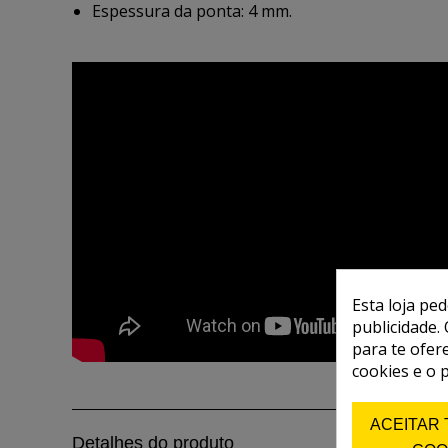
Espessura da ponta: 4 mm.
Esta loja pe
publicidade. 
para te ofer
cookies e o 
ACEITAR
Detalhes do produto