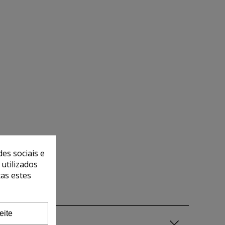
es sociais e
 utilizados
tas estes
eite