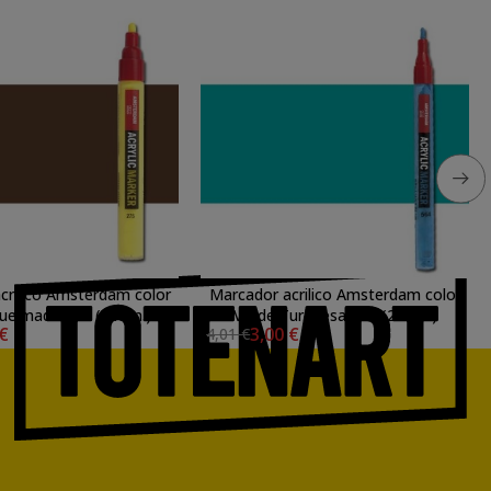
crilico Amsterdam color
Marcador acrilico Amsterdam color
ueimada 409 (4 mm.)
Verde Turquesa 661 (2 mm.)
 €
3,00 €
4,01 €