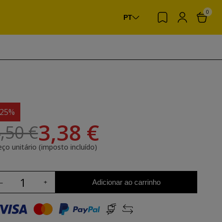
0
PT
-25%
3,38 €
,50 €
eço unitário (imposto incluído)
Adicionar ao carrinho