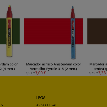
erdam color
Marcador acrilico Amsterdam color
Marcador a
22 (4 mm.)
Vermelho Pyrrole 315 (2 mm.)
ombra q
3,00 €
3,38
4,01 €
4,50 €
LEGAL
ES
AVISO LEGAL