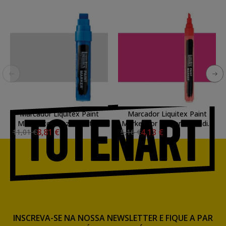
Marcador Liquitex Paint
Marcador Liquitex Paint
Marker cor Cinza Neutral
Marker cor Magenta Médio
8,81 €
4,13 €
11,01 €
5,16 €
nº7 (15 mm)
(2 mm)
INSCREVA-SE NA NOSSA NEWSLETTER E FIQUE A PAR