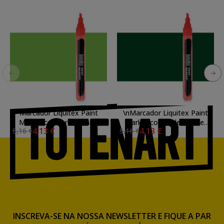
Marcador Liquitex Paint
\nMarcador Liquitex Paint
Marker cor Verde Limão
Marker cor verde Hooker
4,13 €
4,13 €
5,16 €
5,16 €
Vivo (2 mm)
tom (2 mm)
INSCREVA-SE NA NOSSA NEWSLETTER E FIQUE A PAR