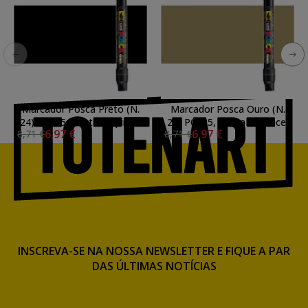
Marcador Posca Preto (N.
Marcador Posca Ouro (N.
24) PCF35, ponta do pincel
25) PCF35, ponta do pincel
6,97 €
6,97 €
8,71 €
8,71 €
INSCREVA-SE NA NOSSA NEWSLETTER E FIQUE A PAR
DAS ÚLTIMAS NOTÍCIAS