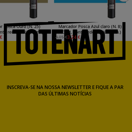
r Posca Ouro (N. 25)
Marcador Posca Azul claro (N. 8)
nta redonda (0.7 mm.)
PC1M, ponta redonda (0.7 mm.)
 €
3,24 €
4,05 €
INSCREVA-SE NA NOSSA NEWSLETTER E FIQUE A PAR
DAS ÚLTIMAS NOTÍCIAS