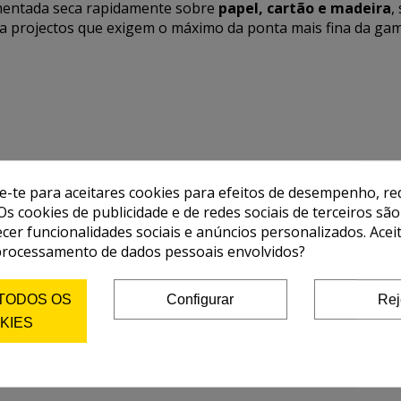
gmentada seca rapidamente sobre
papel, cartão e madeira
,
a projectos que exigem o máximo da ponta mais fina da gam
de-te para aceitares cookies para efeitos de desempenho, red
Os cookies de publicidade e de redes sociais de terceiros são
ecer funcionalidades sociais e anúncios personalizados. Acei
processamento de dados pessoais envolvidos?
 TODOS OS
Configurar
Rej
KIES