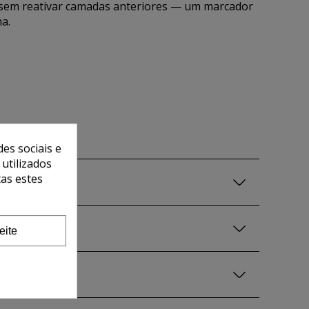
 sem reativar camadas anteriores — um marcador
a.
es sociais e
 utilizados
tas estes
eite