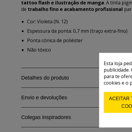
tattoo flash e ilustração de manga
. A tinta pi
de
trabalho fino e acabamento profissional
par
Cor: Violeta (N. 12)
Espessura da ponta: 0,7 mm (traço extra-fino)
Ponta cónica de poliéster
Não tóxico
Esta loja pe
publicidade. 
para te ofer
Detalhes do produto
cookies e o 
Envio e devoluções
ACEITAR
COO
Colegas inspiradores