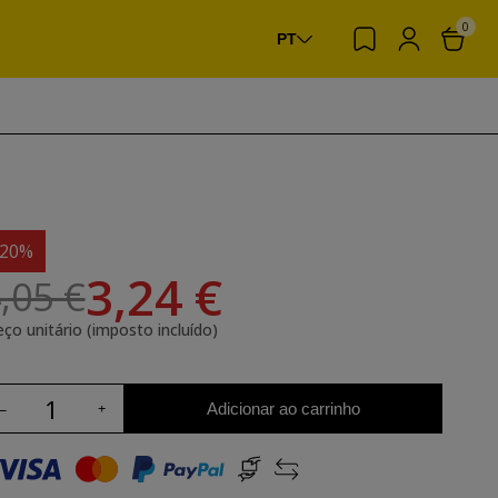
0
PT
-20%
3,24 €
,05 €
eço unitário (imposto incluído)
Adicionar ao carrinho