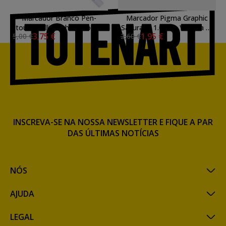
Marcador Branco Pen-
Marcador Pigma Graphic
touch Calligrapher fino 1.8
Sakura 1, 1.0mm. \nSepia N.
3,75 €
1,95 €
5,00 €
2,60 €
mm. Sakura
117
INSCREVA-SE NA NOSSA NEWSLETTER E FIQUE A PAR
DAS ÚLTIMAS NOTÍCIAS
NÓS
AJUDA
LEGAL