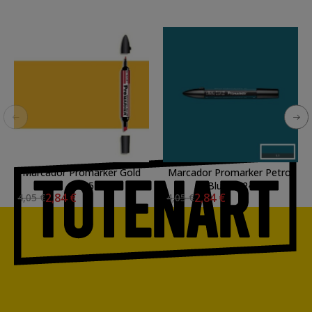
Marcador Promarker Gold
Marcador Promarker Petrol
O555
Blue C824
2,84 €
2,84 €
4,05 €
4,05 €