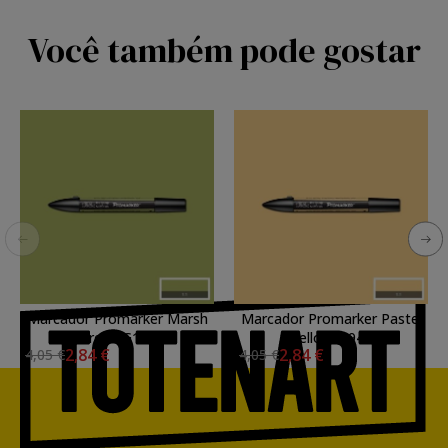
Você também pode gostar
Marcador Promarker Marsh
Marcador Promarker Pastel
Green G136
Yellow O949
2,84 €
2,84 €
4,05 €
4,05 €