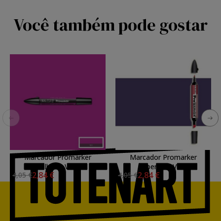
Você também pode gostar
Marcador Promarker
Marcador Promarker
Mulberry V865
Aubergine V524
2,84 €
2,84 €
4,05 €
4,05 €