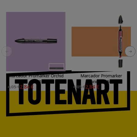
Marcador Promarker Orchid
Marcador Promarker
V528
Apricot O538
2,84 €
2,84 €
4,05 €
4,05 €