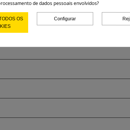
processamento de dados pessoais envolvidos?
 TODOS OS
Configurar
Rej
KIES