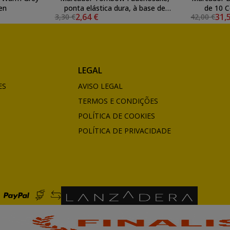
en
ponta elástica dura, à base de
de 10 
2,64 €
31,
3,30 €
42,00 €
água, cinza
LEGAL
ES
AVISO LEGAL
TERMOS E CONDIÇÕES
POLÍTICA DE COOKIES
POLÍTICA DE PRIVACIDADE