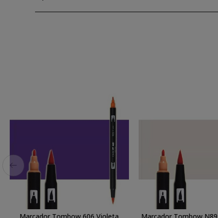
Marcador Tombow 606 Violeta
Marcador Tombow N89