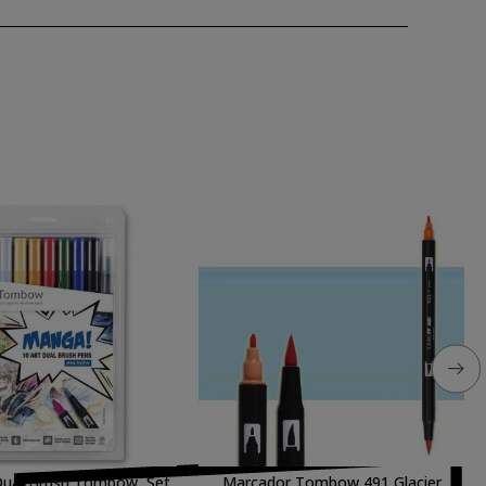
ual Brush Tombow, Set
Marcador Tombow 491 Glacier