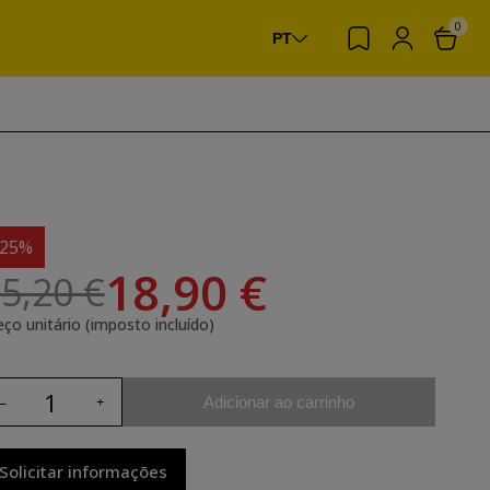
0
PT
-25%
18,90 €
5,20 €
eço unitário (imposto incluído)
Adicionar ao carrinho
Solicitar informações