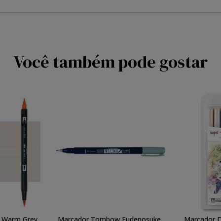
Você também pode gostar
 Warm Grey
Marcador Tombow Fudenosuke,
Marcador D