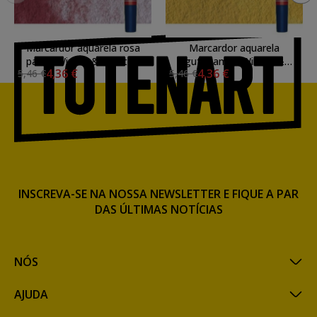
Marcardor aquarela rosa
Marcardor aquarela
palido Winsor & Newton
gutagamba Winsor &
4,36 €
4,36 €
5,46 €
5,46 €
doble ponta pinceis
Newton doble ponta pinceis
INSCREVA-SE NA NOSSA NEWSLETTER E FIQUE A PAR
DAS ÚLTIMAS NOTÍCIAS
NÓS
AJUDA