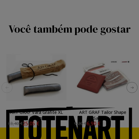
Você também pode gostar
ART GRAF Vara Grafite XL
ART GRAF Tailor Shape
250 gr
Sanguina
25,05 €
6,90 €
33,40 €
9,20 €