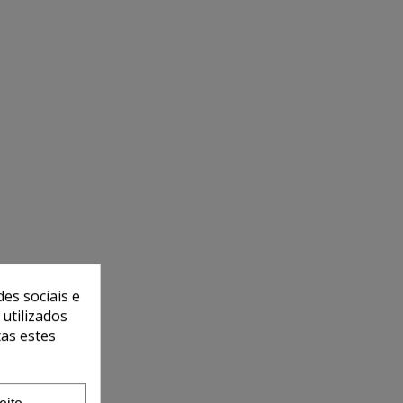
es sociais e
 utilizados
tas estes
eite