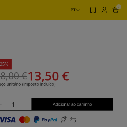
0
PT
-25%
13,50 €
8,00 €
eço unitário (imposto incluído)
Adicionar ao carrinho