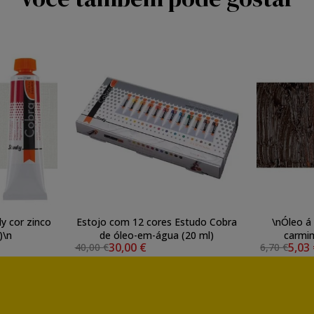
y cor zinco
Estojo com 12 cores Estudo Cobra
\nÓleo á
)\n
de óleo-em-água (20 ml)
carmi
30,00 €
5,03
40,00 €
6,70 €