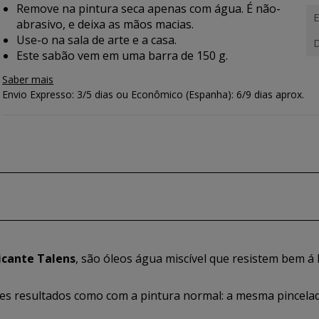
Remove na pintura seca apenas com água. É não-
E
abrasivo, e deixa as mãos macias.
Use-o na sala de arte e a casa.
D
Este sabão vem em uma barra de 150 g.
Saber mais
Envio Expresso: 3/5 dias ou Econômico (Espanha): 6/9 dias aprox.
icante Talens
, são óleos água miscível que resistem bem á l
s resultados como com a pintura normal: a mesma pincela