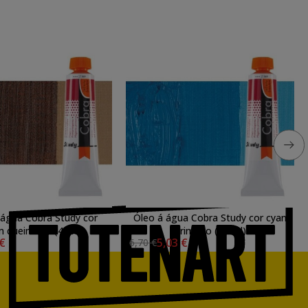
 água Cobra Study cor
Óleo á água Cobra Study cor cyan
m queimado (40 ml)
primário (40 ml)
 €
5,03 €
6,70 €