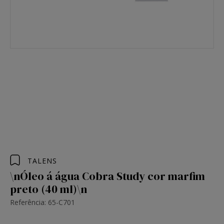
TALENS
\nÓleo á água Cobra Study cor marfim
preto (40 ml)\n
Referência: 65-C701