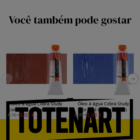
Você também pode gostar
Óleo á água Cobra Study
Óleo á água Cobra Study
cor Inglês vermelho (40 ml)
cor azul violeta (40 ml)
5,03 €
5,03 €
6,70 €
6,70 €