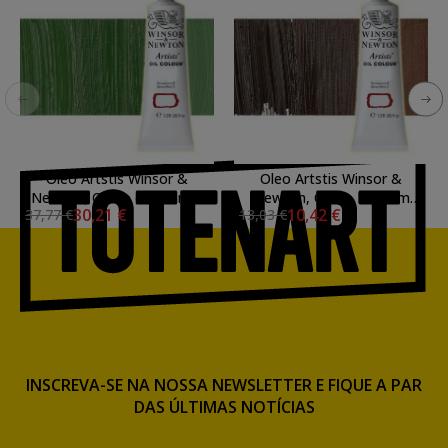
Oleo Artstis Winsor &
Oleo Artstis Winsor &
Newton, Oxido de Cromo,
Newton, Oxido Marrom
30,21 €
10,42 €
37,77 €
13,03 €
37 ml.
Transparente, 37 ml.
INSCREVA-SE NA NOSSA NEWSLETTER E FIQUE A PAR
DAS ÚLTIMAS NOTÍCIAS