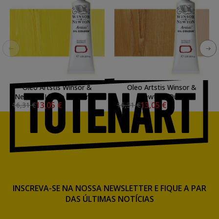
Oleo Artstis Winsor &
Oleo Artstis Winsor &
Newton, Limao Winsor, 37
Newton, Ouro
13,05 €
13,05 €
16,31 €
16,31 €
ml.
Renacimiento, 37 ml.
INSCREVA-SE NA NOSSA NEWSLETTER E FIQUE A PAR
DAS ÚLTIMAS NOTÍCIAS