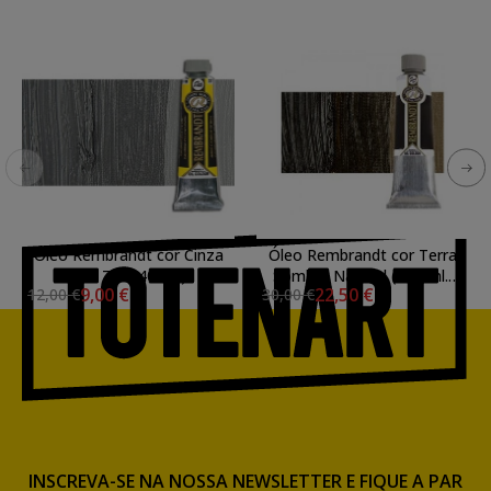
Óleo Rembrandt cor Cinza
Óleo Rembrandt cor Terra
Fria 717 (40 ml.)
Sombra Natural (150 ml.)
9,00 €
22,50 €
12,00 €
30,00 €
408
INSCREVA-SE NA NOSSA NEWSLETTER E FIQUE A PAR