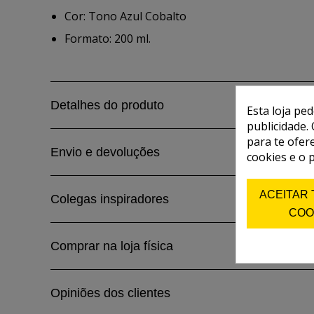
Cor: Tono Azul Cobalto
Formato: 200 ml.
Detalhes do produto
Esta loja pe
publicidade. 
para te ofer
Envio e devoluções
cookies e o 
ACEITAR
Colegas inspiradores
COO
Comprar na loja física
Opiniões dos clientes