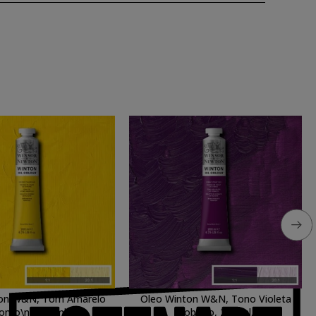
ton W&N, Tom Amarelo
Oleo Winton W&N, Tono Violeta
omo\n, 200 ml.
Cobalto, 200 ml.