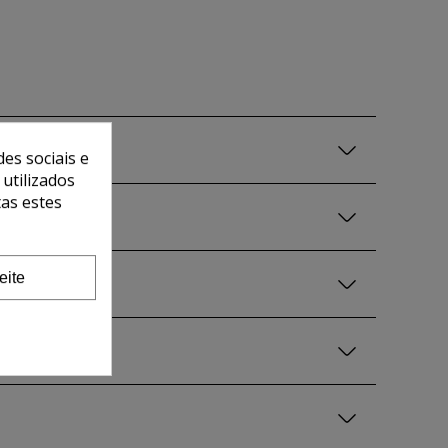
es sociais e
 utilizados
tas estes
eite