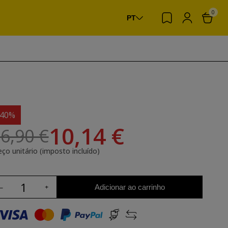
0
PT
-40%
10,14 €
6,90 €
eço unitário (imposto incluído)
Adicionar ao carrinho