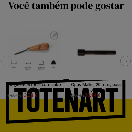
Você também pode gostar
Onglette Artools com cabo
Opus Mallei, 20 mm., passo
03, 71
0.5 mm
13,33 €
26,14 €
14,81 €
29,04 €