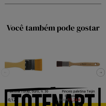
Você também pode gostar
Paletina Toray, ouro, n. 30
Pinceis paletina Teijin
Escoda 2350 (n.9)
10,12 €
11,24 €
17,30 €