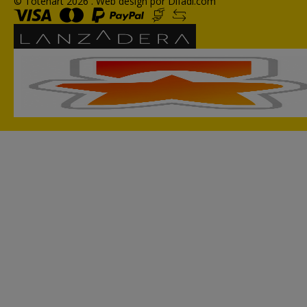
© Totenart 2026 .
Web design por Difadi.com