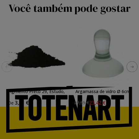
Você também pode gostar
Pigmento Preto 29, Estudo,
Argamassa de vidro Ø 6cm
1 kg.
3,31 €
23,42 €
27,55 €
De