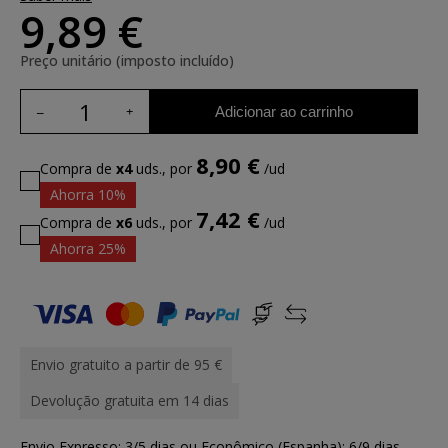
9,89 €
Preço unitário (imposto incluído)
Adicionar ao carrinho
8,90 €
Compra de
x4
uds., por
/ud
Ahorra 10%
7,42 €
Compra de
x6
uds., por
/ud
Ahorra 25%
Envio gratuito a partir de 95 €
Devolução gratuita em 14 dias
Envio Expresso: 3/5 dias ou Econômico (Espanha): 6/9 dias