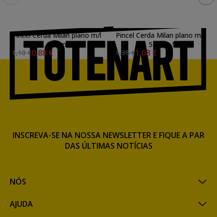
Pincel Cerda Milan plano m/l
Pincel Cerda Milan plano m/l
s. 522, n. 7
s. 522, n. 10
0,88 €
1,08 €
1,10 €
1,35 €
INSCREVA-SE NA NOSSA NEWSLETTER E FIQUE A PAR
DAS ÚLTIMAS NOTÍCIAS
NÓS
AJUDA