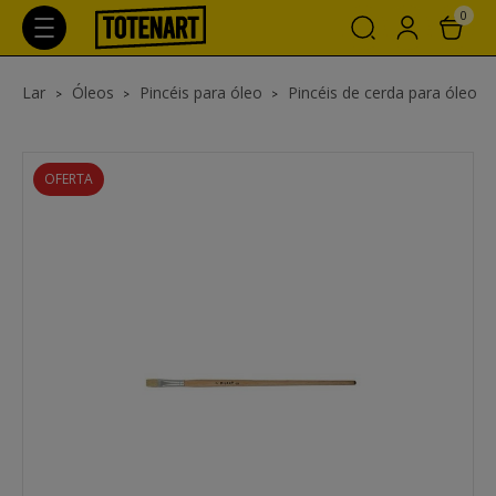
0
Lar
Óleos
Pincéis para óleo
Pincéis de cerda para óleo
OFERTA