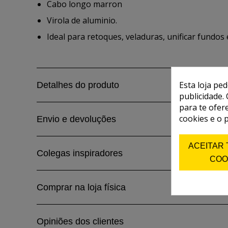
Cabo longo marron
Virola de aluminio.
Ideal para retoques, veladuras, unificar fundos 
Esta loja pe
Detalhes do produto
publicidade. 
para te ofer
cookies e o 
Envio e devoluções
ACEITAR
Colegas inspiradores
COO
Comprar na loja física
Opiniões dos clientes