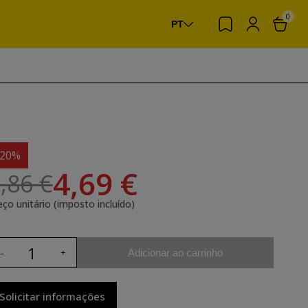
0
PT
-20%
4,69 €
,86 €
eço unitário (imposto incluído)
Adicionar ao carrinho
Solicitar informações