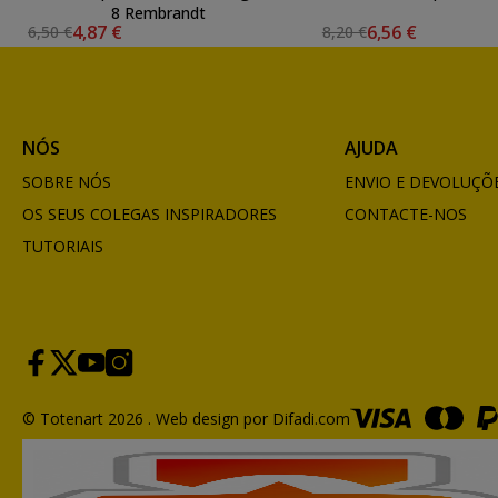
8 Rembrandt
4,87 €
6,56 €
6,50 €
8,20 €
NÓS
AJUDA
SOBRE NÓS
ENVIO E DEVOLUÇÕ
OS SEUS COLEGAS INSPIRADORES
CONTACTE-NOS
TUTORIAIS
© Totenart 2026 .
Web design por Difadi.com