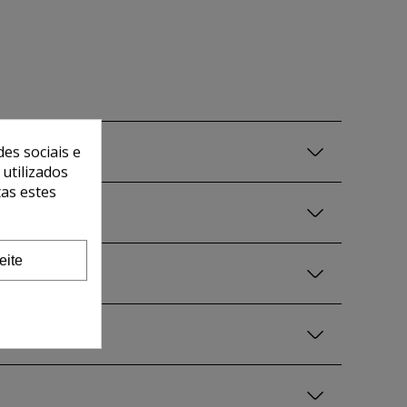
es sociais e
 utilizados
tas estes
eite