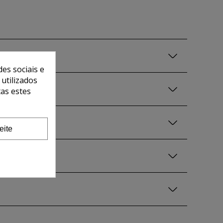
es sociais e
 utilizados
tas estes
eite