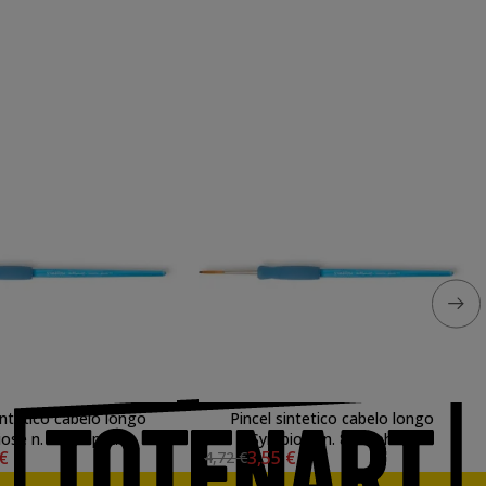
intetico cabelo longo
Pincel sintetico cabelo longo
ose n. 12, Raphaël
Symbiose n. 8, Raphaël
 €
3,55 €
4,72 €