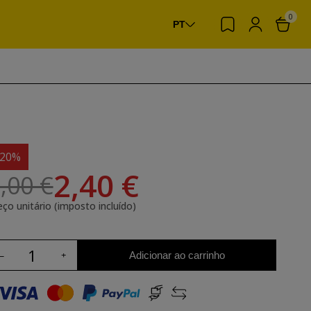
0
PT
-20%
2,40 €
,00 €
eço unitário (imposto incluído)
Adicionar ao carrinho