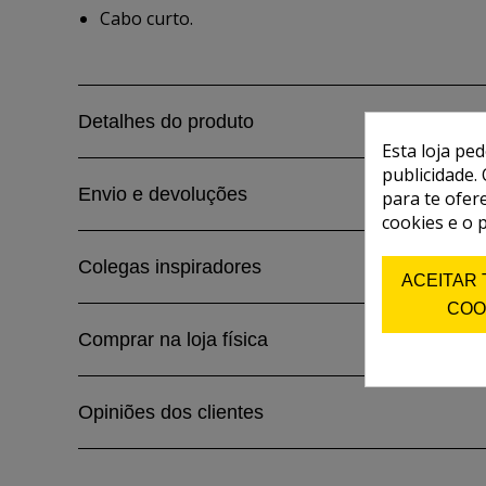
Cabo curto.
Detalhes do produto
Esta loja pe
publicidade. 
Envio e devoluções
para te ofer
cookies e o 
Colegas inspiradores
ACEITAR
COO
Comprar na loja física
Opiniões dos clientes