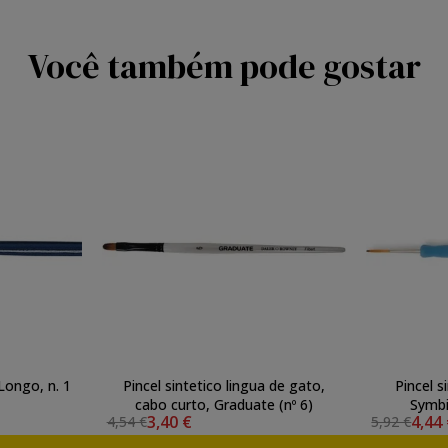
Você também pode gostar
 Longo, n. 1
Pincel sintetico lingua de gato,
Pincel s
cabo curto, Graduate (nº 6)
Symbi
3,40 €
4,44
4,54 €
5,92 €