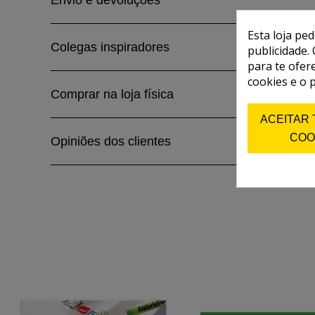
Envio e devoluções
Esta loja pe
Colegas inspiradores
publicidade. 
para te ofer
cookies e o 
Comprar na loja física
ACEITAR
COO
Opiniões dos clientes