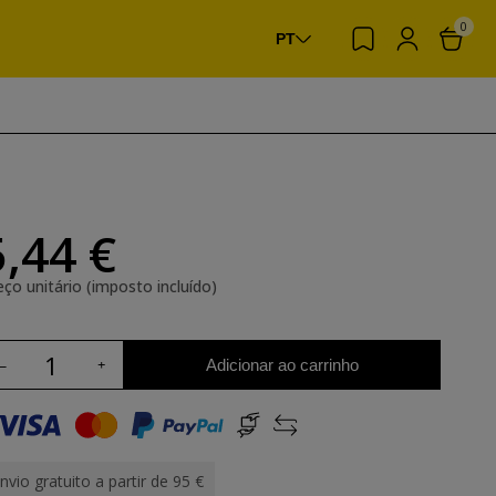
0
PT
5,44 €
eço unitário (imposto incluído)
Adicionar ao carrinho
nvio gratuito a partir de 95 €