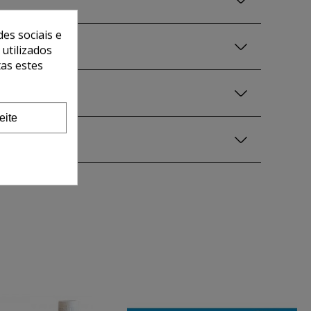
es sociais e
 utilizados
tas estes
eite